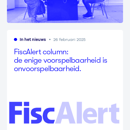
In het nieuws
26 februari 2025
Fis­cA­lert column:
de enige
voor­spel­baar­heid
is
onvoorspelbaarheid.