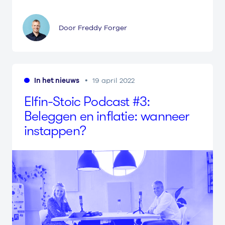
Door Freddy Forger
In het nieuws
19 april 2022
Elfin-Stoic Podcast #
3
:
Beleggen en inflatie: wanneer
instappen?