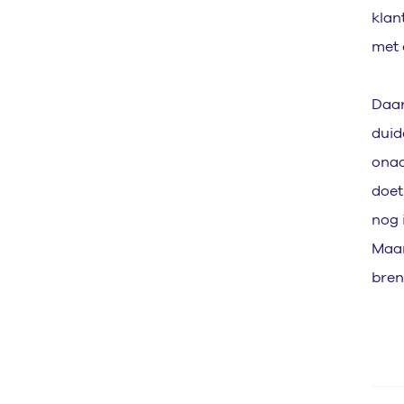
klan
met 
Daar
duid
onaa
doet
nog 
Maar
bre