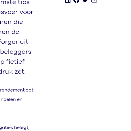
imste tips
esvoer voor
enen die
nen de
orger uit
 beleggers
 fictief
ruk zet.
r rendement dat
andelen en
gaties belegt,