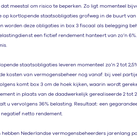
 dat meestal om risico te beperken. Zo ligt momenteel bij
e op kortlopende staatsobligaties grofweg in de buurt van
en worden deze obligaties in box 3 fiscaal als belegging be
elastingdienst een fictief rendement hanteert van zo’n 6%
mis.
lopende staatsobligaties leveren momenteel zo’n 2 tot 2,
de kosten van vermogensbeheer nog vanaf: bij veel partije
olgens komt box 3 om de hoek kijken, waarin wordt gerek
ement in plaats van de daadwerkelijk gerealiseerde 2 tot 
alt u vervolgens 36% belasting. Resultaat: een gegarande
s negatief netto rendement.
 hebben Nederlandse vermogensbeheerders jarenlang par