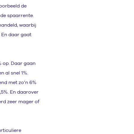
voorbeeld de
 de spaarrente.
handeld, waarbij
. En daar gaat
5% op. Daar gaan
n al snel 1%.
end met zo’n 6%
2,5%. En daarover
erd zeer mager of
ticuliere