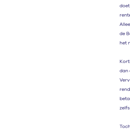
doet
rent
Alle
de B
het 
Kort
dan 
Verv
rend
beta
zelf
Toch