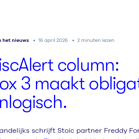
n het nieuws
16 april 2026
2 minuten lezen
is­cA­lert column:
ox
3
maakt obligat
nlogisch.
ndelijks schrijft Stoic partner Freddy Fo