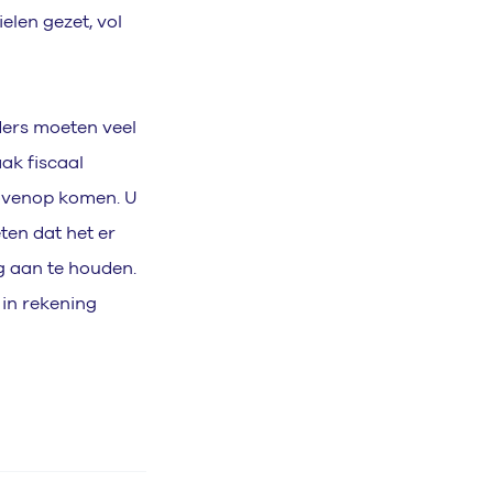
elen gezet, vol
ders moeten veel
aak fiscaal
bovenop komen. U
ten dat het er
g aan te houden.
in rekening