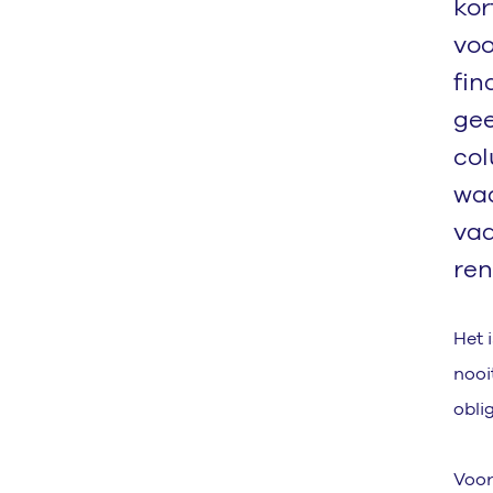
kor
voo
fin
gee
col
waa
vaa
ren
Het 
nooi
oblig
Voor