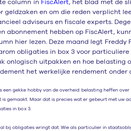
te column in
FiscAlert
, het blad met de sl
r geldzaken en om die reden verplicht le
ancieel adviseurs en fiscale experts. Deg
n abonnement hebben op FiscAlert, kun
umn hier lezen. Deze maand legt Freddy F
rom obligaties in box 3 voor particuliere
k onlogisch uitpakken en hoe belasting op
dement het werkelijke rendement onder d
is een gekke hobby van de overheid: belasting heffen ove
t is gemaakt. Maar dat is precies wat er gebeurt met uw a
aties in box 3.
al bij obligaties wringt dat. Wie als particulier in staatsobli