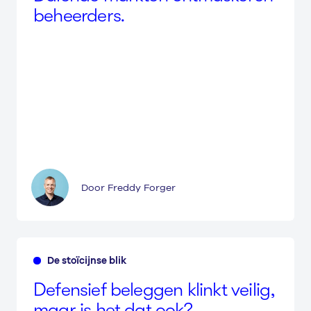
beheerders.
Door Freddy Forger
De stoïcijnse blik
Defen­sief beleggen klinkt veilig,
maar is het dat ook?