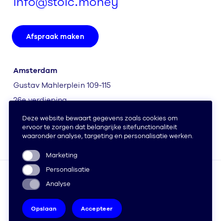
info@stoic.money
Afspraak maken
Amsterdam
Gustav Mahlerplein 109-115
26e verdieping
1082 MS Amsterdam
Toezicht en bedrijfsinformatie
Compliance
FAQ
© 2026 Stoic.